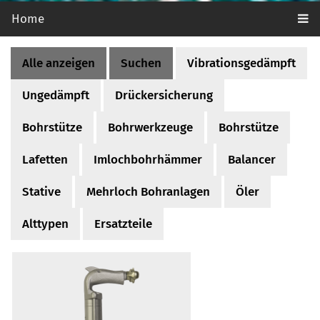
Home
Alle anzeigen
Suchen
Vibrationsgedämpft
Ungedämpft
Drückersicherung
Bohrstütze
Bohrwerkzeuge
Bohrstütze
Lafetten
Imlochbohrhämmer
Balancer
Stative
Mehrloch Bohranlagen
Öler
Alttypen
Ersatzteile