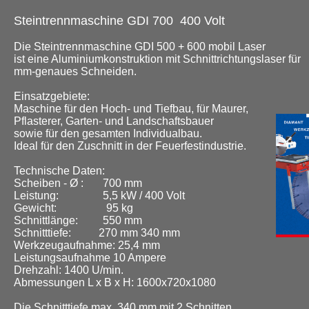
Steintrennmaschine GDI 700 400 Volt
Die Steintrennmaschine GDI 500 + 600 mobil Laser
ist eine Aluminiumkonstruktion mit Schnittrichtungslaser für
mm-genaues Schneiden.
Einsatzgebiete:
Maschine für den Hoch- und Tiefbau, für Maurer,
Pflasterer, Garten- und Landschaftsbauer
sowie für den gesamten Individualbau.
Ideal für den Zuschnitt in der Feuerfestindustrie.
Technische Daten:
Scheiben - Ø : 700 mm
Leistung: 5,5 kW / 400 Volt
Gewicht: 95 kg
Schnittlänge: 550 mm
Schnitttiefe: 270 mm 340 mm
Werkzeugaufnahme: 25,4 mm
Leistungsaufnahme 10 Ampere
Drehzahl: 1400 U/min.
Abmessungen L x B x H: 1600x720x1080
Die Schnitttiefe max. 340 mm mit 2 Schnitten