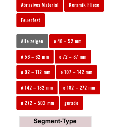
Abrasives Material
Keramik Fliese
Feuerfest
Alle zeigen
ø 48 – 52 mm
ø 56 – 62 mm
ø 72 – 87 mm
ø 92 – 112 mm
ø 107 – 142 mm
ø 142 – 182 mm
ø 182 – 272 mm
ø 272 – 502 mm
gerade