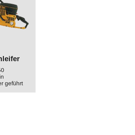
leifer
50
in
r geführt