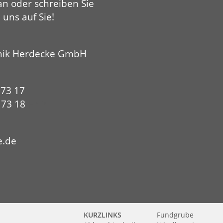
an oder schreiben Sie
 uns auf Sie!
nik Herdecke GmbH
 73 17
0 73 18
HYP
e.de
KURZLINKS
Fundgrube