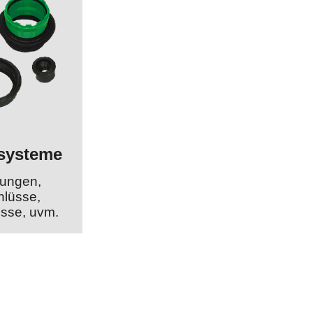
systeme
tungen,
lüsse,
sse, uvm.