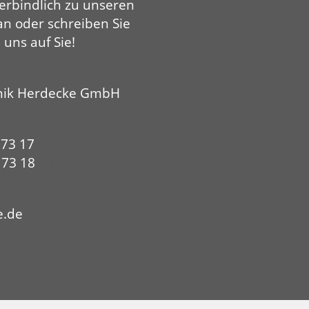
erbindlich zu unseren
an oder schreiben Sie
 uns auf Sie!
nik Herdecke GmbH
 73 17
0 73 18
HYP
e.de