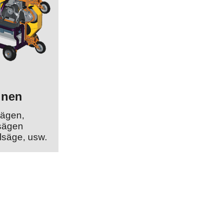
inen
sägen,
sägen
lsäge, usw.