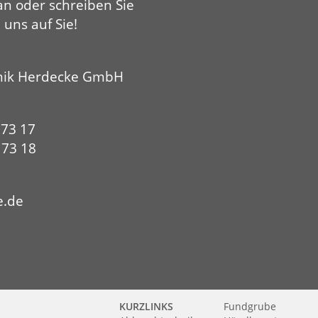
an oder schreiben Sie
 uns auf Sie!
nik Herdecke GmbH
 73 17
0 73 18
HYP
e.de
KURZLINKS
Fundgrube