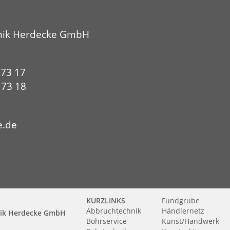
nik Herdecke GmbH
 73 17
0 73 18
HYP
e.de
KURZLINKS
Fundgrube
Abbruchtechnik
Händlernetz
nik Herdecke GmbH
Bohrservice
Kunst/Handwerk