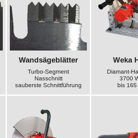
Wandsägeblätter
Weka 
Turbo-Segment
Diamant-H
Nasschnitt
3700 W
sauberste Schnittführung
bis 16