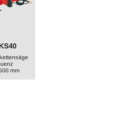
KS40
kettensäge
quenz
e 600 mm