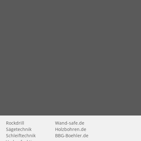
Rockdrill
Wand-safe.de
Sägetechnik
Holzbohren.de
Schleiftechnik
BBG-Boehler.de