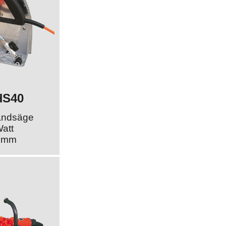
HS40
andsäge
att
5 mm