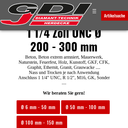
☰
Diamantbohrkronen
Artikelsuche
1 1/4 Zoll UNC Ø
200 - 300 mm
Beton, Beton extrem armniert, Mauerwerk,
Naturstein, Feuerfest, Holz, Kunstoff, GKF, CFK,
Graphit, Ethernit, Granit, Grauwacke ....
Nass und Trocken je nach Anwendung
Anschluss 1 1/4" UNC, R 1/2", M16, GK, Sonder
....
Wir beraten Sie gern!
Ø 6 mm - 50 mm
Ø 50 mm - 100 mm
Ø 100 mm - 150 mm